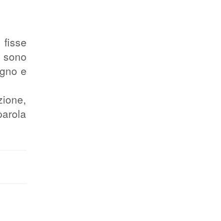
 fisse
e sono
agno e
zione,
parola