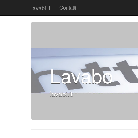
lavabi.it
Contatti
Lavabo
lavabi.it